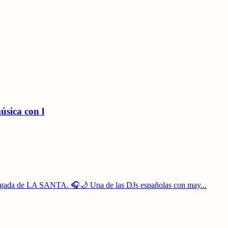
sica con l
legada de LA SANTA. 🎧🌙 Una de las DJs españolas con may
...