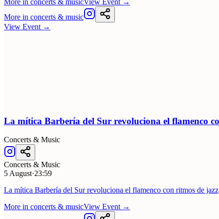
More in
concerts & music
View Event
→
More in
concerts & music
View Event
→
La mítica Barbería del Sur revoluciona el flamenco c
Concerts & Music
Concerts & Music
5 August
·
23:59
La mítica Barbería del Sur revoluciona el flamenco con ritmos de jazz
More in
concerts & music
View Event
→