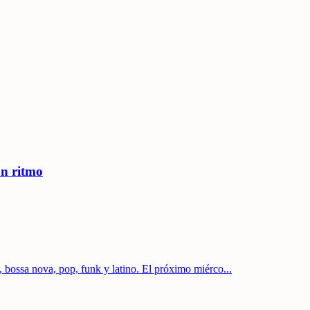
on ritmo
, bossa nova, pop, funk y latino. El próximo miérco
...