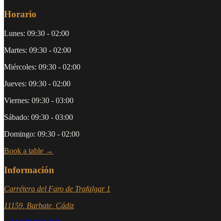
Horario
Lunes
:
09:30 - 02:00
Martes
:
09:30 - 02:00
Miércoles
:
09:30 - 02:00
Jueves
:
09:30 - 02:00
Viernes
:
09:30 - 03:00
Sábado
:
09:30 - 03:00
Domingo
:
09:30 - 02:00
Book a table →
Información
Carrétera del Faro de Trafalgar 1
11159
,
Barbate
,
Cádiz