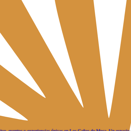
ivo, eventos y experiencias únicas en Los Caños de Meca. Un espacio 