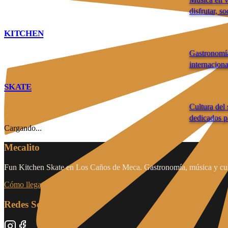
disfrutar, s
KITCHEN
Gastronomía
internaciona
SKATE
Cultura del 
dedicados pa
Cargando...
Mecalito
Fun Kitchen Skate en Los Caños de Meca. Gastronomía, música y cult
Cómo llegar
→
Redes Sociales