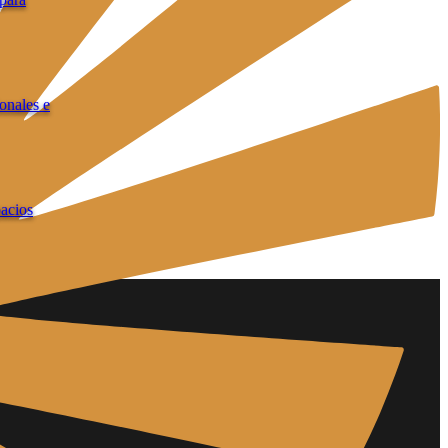
onales e
pacios