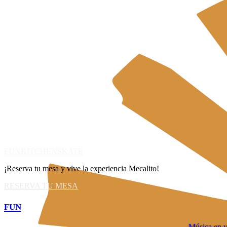
FUN
KITCHEN
SKATE
¡Reserva tu mesa y vive la experiencia Mecalito!
RESERVA TU MESA
FUN
Música en v